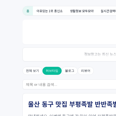
홈
이유있는 1위 흥신소
생활정보 모두모아
실시간검색
정보창고는 최신 뉴스,
전체 보기
허브타임
블로그
리뷰어
울산 동구 맛집 부평족발 반반족